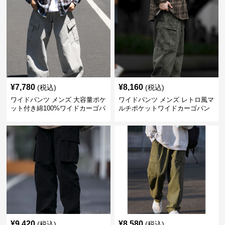
¥
7,780
¥
8,160
(税込)
(税込)
ワイドパンツ メンズ 大容量ポケ
ワイドパンツ メンズ レトロ風マ
ット付き綿100%ワイドカーゴパ
ルチポケットワイドカーゴパン
ンツ
ツ
¥
9,420
¥
8,580
(税込)
(税込)