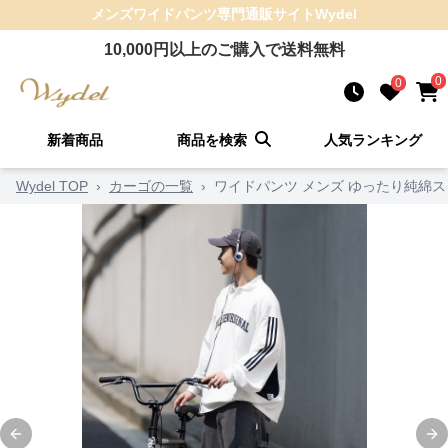
メンズワイドパンツ
専門通販サイト
Wydel
10,000
円以上のご購入で送料無料
0
0
新着商品
商品を検索
人気ランキング
Wydel TOP
›
カーゴの一覧
›
ワイドパンツ メンズ ゆったり純綿
Previous slide
Ne