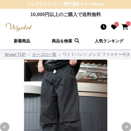
メンズワイドパンツ
専門通販サイト
Wydel
10,000
円以上のご購入で送料無料
0
0
新着商品
商品を検索
人気ランキング
Wydel TOP
›
カーゴの一覧
›
ワイドパンツ メンズ ファスナー付
Previous slide
Ne