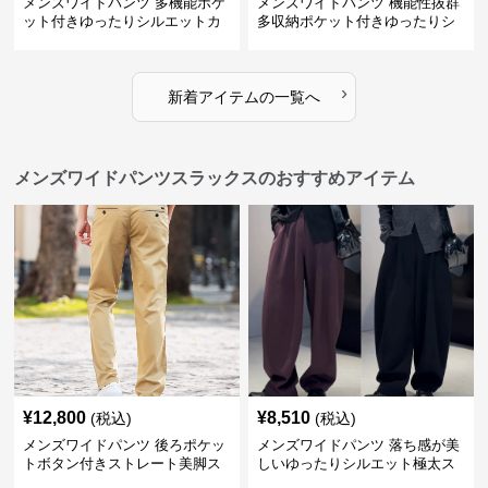
メンズワイドパンツ 多機能ポケ
メンズワイドパンツ 機能性抜群
ット付きゆったりシルエットカ
多収納ポケット付きゆったりシ
ーゴワイドパンツ
ルエット長ズボン
›
新着アイテムの一覧へ
メンズワイドパンツスラックスのおすすめアイテム
¥
12,800
¥
8,510
(税込)
(税込)
メンズワイドパンツ 後ろポケッ
メンズワイドパンツ 落ち感が美
トボタン付きストレート美脚ス
しいゆったりシルエット極太ス
ラックス
ラックス