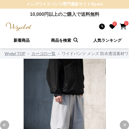
メンズワイドパンツ
専門通販サイト
Wydel
10,000
円以上のご購入で送料無料
0
0
新着商品
商品を検索
人気ランキング
Wydel TOP
›
カーゴの一覧
›
ワイドパンツ メンズ 防水透湿素材
Previous slide
Ne