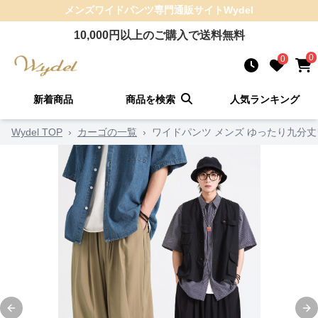
メンズワイドパンツ
専門通販サイト
Wydel
10,000
円以上のご購入で送料無料
0
0
新着商品
商品を検索
人気ランキング
Wydel TOP
›
カーゴの一覧
›
ワイドパンツ メンズ ゆったり九分
Previous slide
Ne