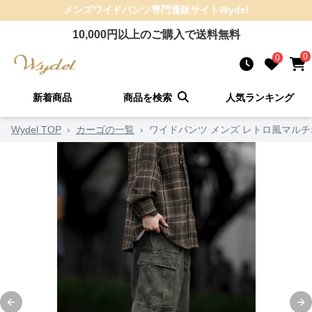
メンズワイドパンツ
専門通販サイト
Wydel
10,000
円以上のご購入で送料無料
0
0
新着商品
商品を検索
人気ランキング
Wydel TOP
›
カーゴの一覧
›
ワイドパンツ メンズ レトロ風マル
Previous slide
Ne