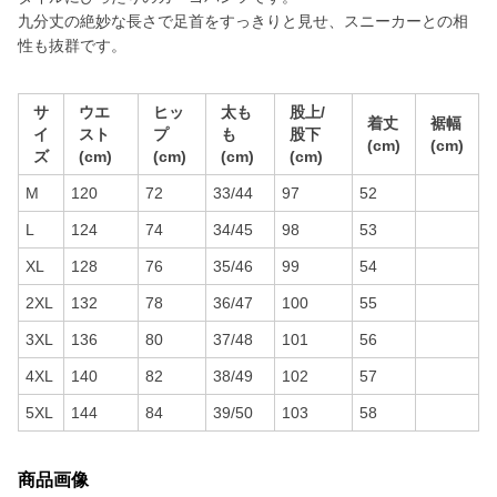
九分丈の絶妙な長さで足首をすっきりと見せ、スニーカーとの相
性も抜群です。
サ
ウエ
ヒッ
太も
股上/
着丈
裾幅
イ
スト
プ
も
股下
(cm)
(cm)
ズ
(cm)
(cm)
(cm)
(cm)
M
120
72
33/44
97
52
L
124
74
34/45
98
53
XL
128
76
35/46
99
54
2XL
132
78
36/47
100
55
3XL
136
80
37/48
101
56
4XL
140
82
38/49
102
57
5XL
144
84
39/50
103
58
商品画像