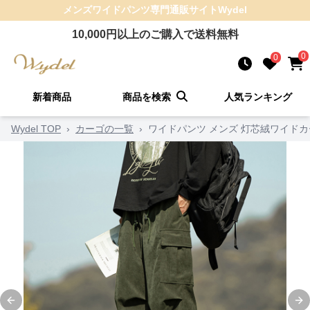
メンズワイドパンツ
専門通販サイト
Wydel
10,000
円以上のご購入で送料無料
0
0
新着商品
商品を検索
人気ランキング
Wydel TOP
›
カーゴの一覧
›
ワイドパンツ メンズ 灯芯絨ワイド
Previous slide
Ne