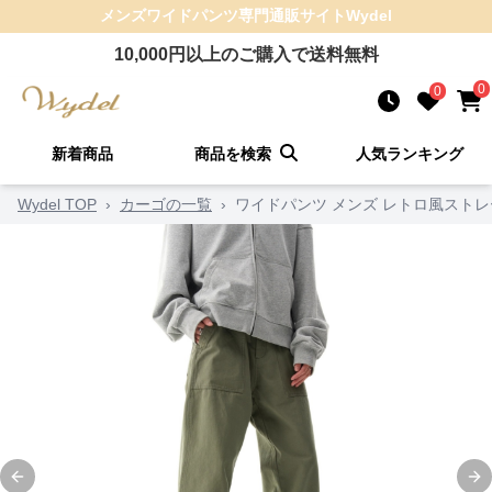
メンズワイドパンツ
専門通販サイト
Wydel
10,000
円以上のご購入で送料無料
0
0
新着商品
商品を検索
人気ランキング
Wydel TOP
›
カーゴの一覧
›
ワイドパンツ メンズ レトロ風スト
Previous slide
Ne