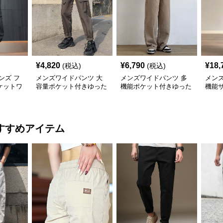
¥
4,820
¥
6,790
¥
18,
(税込)
(税込)
ンズ フ
メンズワイドパンツ 大
メンズワイドパンツ 多
メン
ケットワ
容量ポケット付きゆった
機能ポケット付きゆった
機能
ツ
りジョガーカーゴパンツ
りワイドシルエット作業
ゆっ
風長ズボン
パン
すすめアイテム