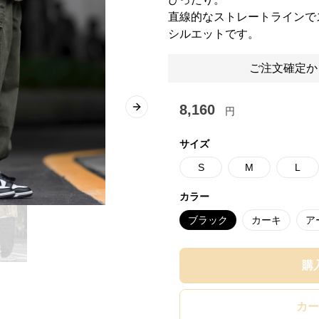
直線的なストレートラインで
シルエットです。
ご注文確定か
8,160
円
Next slide
サイズ
S
M
L
カラー
ブラック
カーキ
ア
購
カー