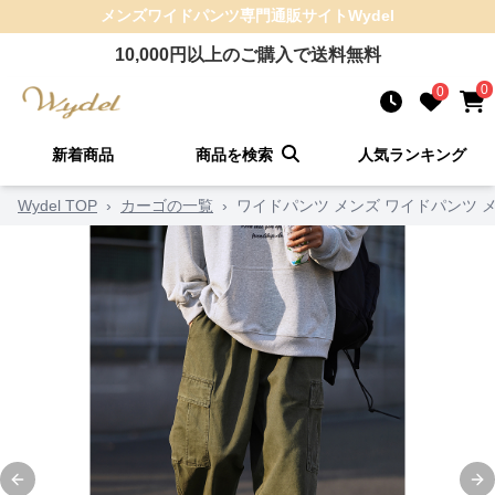
メンズワイドパンツ
専門通販サイト
Wydel
10,000
円以上のご購入で送料無料
0
0
新着商品
商品を検索
人気ランキング
Wydel TOP
›
カーゴの一覧
›
ワイドパンツ メンズ ワイドパンツ 
Previous slide
Ne