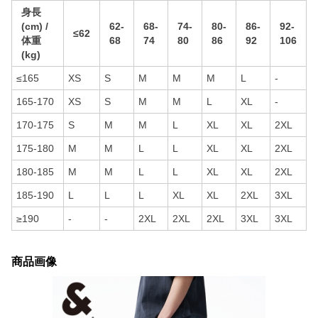
身長
(cm) /
62-
68-
74-
80-
86-
92-
≤62
体重
68
74
80
86
92
106
(kg)
≤165
XS
S
M
M
M
L
-
165-170
XS
S
M
M
L
XL
-
170-175
S
M
M
L
XL
XL
2XL
175-180
M
M
L
L
XL
XL
2XL
180-185
M
M
L
L
XL
XL
2XL
185-190
L
L
L
XL
XL
2XL
3XL
≥190
-
-
2XL
2XL
2XL
3XL
3XL
商品画像