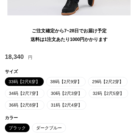
ご注文確定から7~28日でお届け予定
送料は1注文あたり
1000
円かかります
18,340
円
サイズ
33码【2尺6穿】
38码【2尺9穿】
29码【2尺2穿】
34码【2尺7穿】
30码【2尺3穿】
32码【2尺5穿】
36码【2尺8穿】
31码【2尺4穿】
カラー
ブラック
ダークブルー