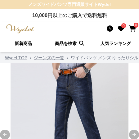
メンズワイドパンツ
専門通販サイト
Wydel
10,000
円以上のご購入で送料無料
0
0
新着商品
商品を検索
人気ランキング
Wydel TOP
›
ジーンズの一覧
›
ワイドパンツ メンズ ゆったりシ
Previous slide
Ne