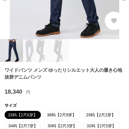
ワイドパンツ メンズ ゆったりシルエット大人の履き心地
抜群デニムパンツ
18,340
円
サイズ
33码【2尺6穿】
38码【2尺9穿】
29码【2尺2穿】
34码【2尺7穿】
30码【2尺3穿】
32码【2尺5穿】