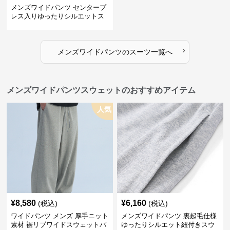
メンズワイドパンツ センタープ
レス入りゆったりシルエットス
ーツ地パンツ
›
メンズワイドパンツ
の
スーツ
一覧へ
メンズワイドパンツスウェットのおすすめアイテム
人気
¥
8,580
¥
6,160
(税込)
(税込)
ワイドパンツ メンズ 厚手ニット
メンズワイドパンツ 裏起毛仕様
素材 裾リブワイドスウェットパ
ゆったりシルエット紐付きスウ