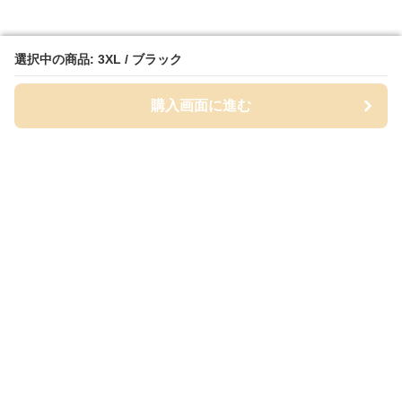
選択中の商品: 3XL / ブラック
選択中の商品: 3XL / ブラック
購入画面に進む
購入画面に進む
Wydel
について
利用規約