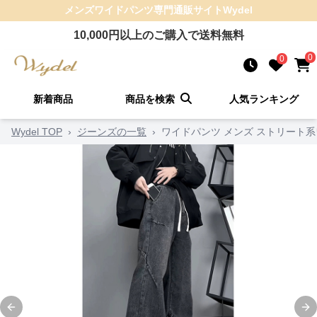
メンズワイドパンツ
専門通販サイト
Wydel
10,000
円以上のご購入で送料無料
0
0
新着商品
商品を検索
人気ランキング
Wydel TOP
›
ジーンズの一覧
›
ワイドパンツ メンズ ストリート
Previous slide
Ne