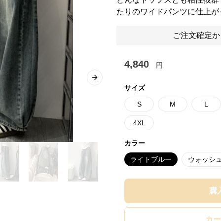
たりのワイドパンツに仕上が
ご注文確定か
4,840
円
Next slide
サイズ
S
M
L
4XL
カラー
ライトブルー
ウォッシ
購
カー