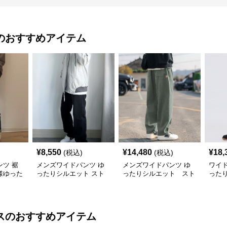
のおすすめアイテム
¥
8,550
¥
14,480
¥
18,
(税込)
(税込)
ツ 裾
メンズワイドパンツ ゆ
メンズワイドパンツ ゆ
ワイド
様ゆった
ったりシルエット スト
ったりシルエット スト
った
レート デニムパンツ
リート感覚 極上ワイド
履き
切替ジーンズ
ツ
ス
のおすすめアイテム