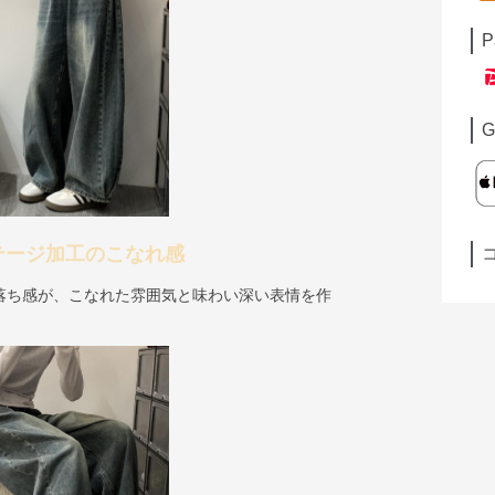
P
G
テージ加工のこなれ感
落ち感が、こなれた雰囲気と味わい深い表情を作