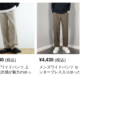
80
¥
4,430
¥
13,640
(税込)
(税込)
(税込)
ズワイドパンツ 上
メンズワイドパンツ セ
メンズワイドパンツ コ
光沢感が魅力のゆっ
ンタープレス入りゆった
ーデュロイ素材ゆったり
センタープレススラ
りシルエット美脚スラッ
シルエットワイドスラッ
ス
クス
クス