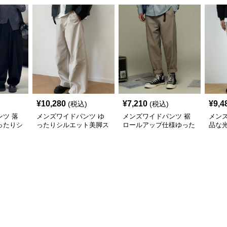
¥
10,280
¥
7,210
¥
9,4
(税込)
(税込)
ツ 落
メンズワイドパンツ ゆ
メンズワイドパンツ 裾
メン
ったりシ
ったりシルエット美脚ス
ロールアップ仕様ゆった
品な
ラックス
ラックスワイドパンツ
りシルエットスラックス
たり
ック