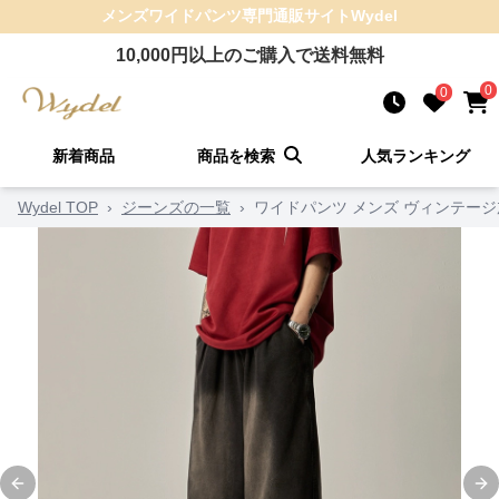
メンズワイドパンツ
専門通販サイト
Wydel
10,000
円以上のご購入で送料無料
0
0
新着商品
商品を検索
人気ランキング
Wydel TOP
›
ジーンズの一覧
›
ワイドパンツ メンズ ヴィンテー
Previous slide
Ne