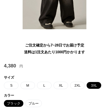
ご注文確定から7~28日でお届け予定
送料は1注文あたり
1000
円かかります
4,380
円
サイズ
S
M
L
XL
2XL
3XL
カラー
ブラック
ブルー