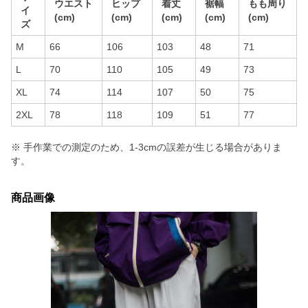
ウエスト
ヒップ
着丈
裾幅
もも周り
イ
(cm)
(cm)
(cm)
(cm)
(cm)
ズ
M
66
106
103
48
71
L
70
110
105
49
73
XL
74
114
107
50
75
2XL
78
118
109
51
77
※ 手作業での測定のため、1-3cmの誤差が生じる場合がありま
す。
商品画像