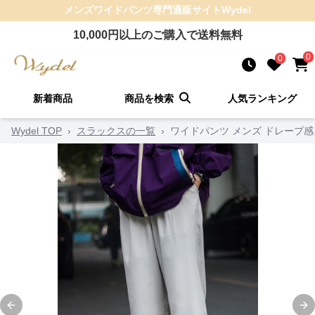
メンズワイドパンツ
専門通販サイト
Wydel
10,000
円以上のご購入で送料無料
0
0
新着商品
商品を検索
人気ランキング
Wydel TOP
›
スラックスの一覧
›
ワイドパンツ メンズ ドレープ
Previous slide
Ne