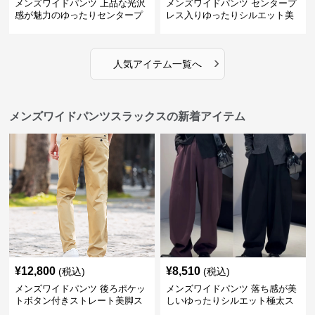
メンズワイドパンツ 上品な光沢
メンズワイドパンツ センタープ
感が魅力のゆったりセンタープ
レス入りゆったりシルエット美
レススラックス
脚スラックス
›
人気アイテム一覧へ
メンズワイドパンツスラックスの新着アイテム
¥
12,800
¥
8,510
(税込)
(税込)
メンズワイドパンツ 後ろポケッ
メンズワイドパンツ 落ち感が美
トボタン付きストレート美脚ス
しいゆったりシルエット極太ス
ラックス
ラックス