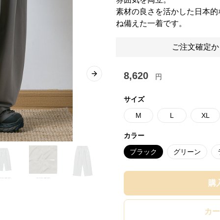
素材の良さを活かした日本的
ね備えた一着です。
ご注文確定か
8,620
円
Next slide
サイズ
M
L
XL
カラー
ブラック
グリーン
購
カー