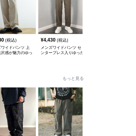
80
¥
4,430
¥
13,640
(税込)
(税込)
(税込)
ズワイドパンツ 上
メンズワイドパンツ セ
メンズワイドパンツ コ
光沢感が魅力のゆっ
ンタープレス入りゆった
ーデュロイ素材ゆったり
センタープレススラ
りシルエット美脚スラッ
シルエットワイドスラッ
ス
クス
クス
もっと見る