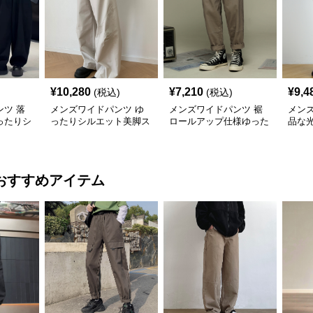
¥
10,280
¥
7,210
¥
9,4
(税込)
(税込)
ツ 落
メンズワイドパンツ ゆ
メンズワイドパンツ 裾
メン
ったりシ
ったりシルエット美脚ス
ロールアップ仕様ゆった
品な
ラックス
ラックスワイドパンツ
りシルエットスラックス
たり
ック
おすすめアイテム