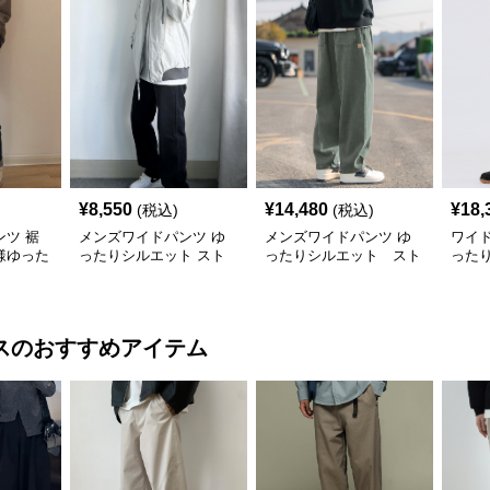
¥
8,550
¥
14,480
¥
18,
(税込)
(税込)
ツ 裾
メンズワイドパンツ ゆ
メンズワイドパンツ ゆ
ワイド
様ゆった
ったりシルエット スト
ったりシルエット スト
った
レート デニムパンツ
リート感覚 極上ワイド
履き
切替ジーンズ
ツ
ス
のおすすめアイテム