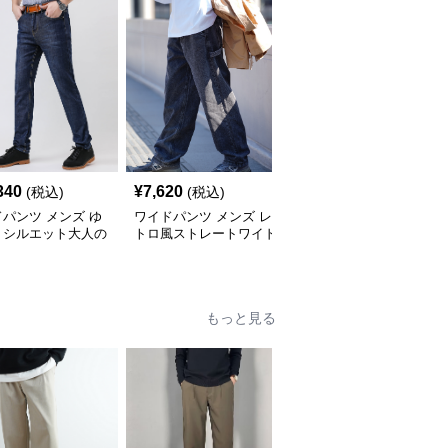
340
¥
7,620
¥
7,740
(税込)
(税込)
(税込)
パンツ メンズ ゆ
ワイドパンツ メンズ レ
ワイドパンツ メンズ シ
りシルエット大人の
トロ風ストレートワイド
ンプルストレートワイド
心地抜群デニムパン
ジーンズ
ジーンズ
もっと見る