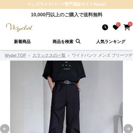
メンズワイドパンツ
専門通販サイト
Wydel
10,000
円以上のご購入で送料無料
0
0
新着商品
商品を検索
人気ランキング
Wydel TOP
›
スラックスの一覧
›
ワイドパンツ メンズ プリーツ
Previous slide
Ne