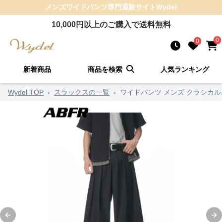
メンズワイドパンツ
専門通販サイト
Wydel
10,000
円以上のご購入で送料無料
0
0
新着商品
商品を検索
人気ランキング
Wydel TOP
›
スラックスの一覧
›
ワイドパンツ メンズ クラシカ
Previous slide
Ne