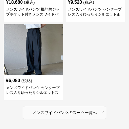
¥
18,680
¥
9,520
(税込)
(税込)
メンズワイドパンツ 機能的ジッ
メンズワイドパンツ センタープ
プポケット付きメンズワイドパ
レス入りゆったりシルエット正
ンツスーツ
統派スラックス
¥
6,080
(税込)
メンズワイドパンツ センタープ
レス入りゆったりシルエットス
ーツ地パンツ
›
メンズワイドパンツ
の
スーツ
一覧へ