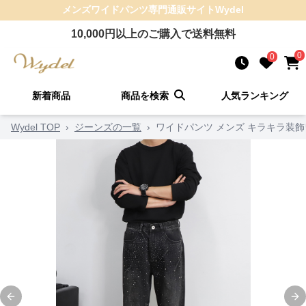
メンズワイドパンツ
専門通販サイト
Wydel
10,000
円以上のご購入で送料無料
0
0
新着商品
商品を検索
人気ランキング
Wydel TOP
›
ジーンズの一覧
›
ワイドパンツ メンズ キラキラ装
Previous slide
Ne