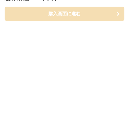
購入画面に進む
購入画面に進む
Wydel
について
利用規約
プライバシー