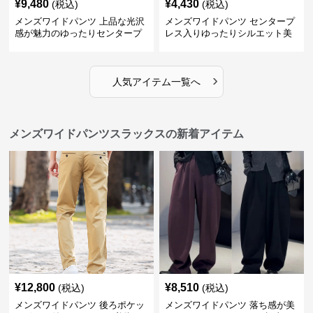
¥
9,480
¥
4,430
(税込)
(税込)
メンズワイドパンツ 上品な光沢
メンズワイドパンツ センタープ
感が魅力のゆったりセンタープ
レス入りゆったりシルエット美
レススラックス
脚スラックス
›
人気アイテム一覧へ
メンズワイドパンツスラックスの新着アイテム
¥
12,800
¥
8,510
(税込)
(税込)
メンズワイドパンツ 後ろポケッ
メンズワイドパンツ 落ち感が美