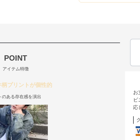
POINT
アイテム特徴
牛柄プリントが個性的
お
トのある存在感を演出
ビ
応