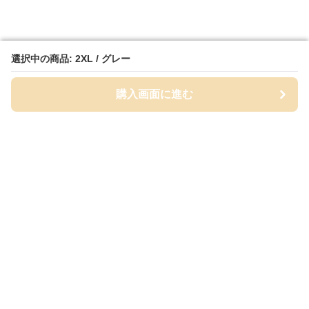
選択中の商品: 2XL / グレー
選択中の商品: 2XL / グレー
購入画面に進む
購入画面に進む
Wydel
について