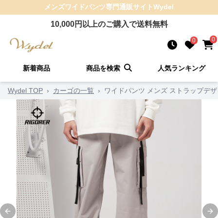
メンズワイドパンツ
専門通販サイト
Wydel
10,000
円以上のご購入で送料無料
0
0
新着商品
商品を検索
人気ランキング
Wydel TOP
›
カーゴの一覧
›
ワイドパンツ メンズ ストラップデ
Previous slide
Ne