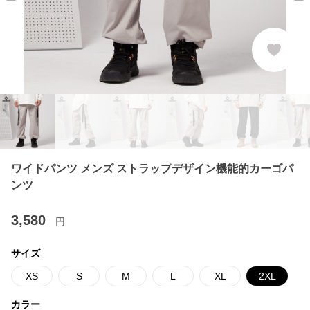
ワイドパンツ メンズ ストラップデザイン機能的カーゴパ
ンツ
3,580
円
サイズ
XS
S
M
L
XL
2XL
カラー