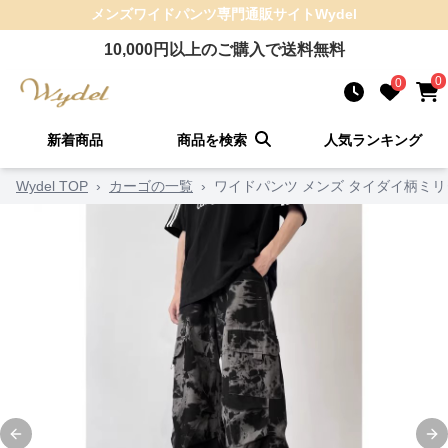
メンズワイドパンツ
専門通販サイト
Wydel
10,000
円以上のご購入で送料無料
0
0
新着商品
商品を検索
人気ランキング
Wydel TOP
›
カーゴの一覧
›
ワイドパンツ メンズ タイダイ柄ミ
Previous slide
Ne