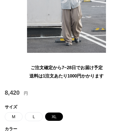
ご注文確定から7~28日でお届け予定
送料は1注文あたり
1000
円かかります
8,420
円
サイズ
M
L
XL
カラー