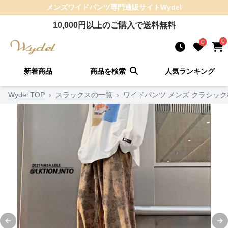
メンズワイドパンツ
専門通販サイト
Wydel
10,000
円以上のご購入で送料無料
0
0
新着商品
商品を検索
人気ランキング
Wydel TOP
›
スラックスの一覧
›
ワイドパンツ メンズ クラシッ
Previous slide
Ne