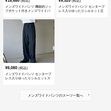
¥
18,680
¥
9,520
(税込)
(税込)
メンズワイドパンツ 機能的ジッ
メンズワイドパンツ センタープ
プポケット付きメンズワイドパ
レス入りゆったりシルエット正
ンツスーツ
統派スラックス
¥
6,080
(税込)
メンズワイドパンツ センタープ
レス入りゆったりシルエットス
ーツ地パンツ
›
メンズワイドパンツ
の
スーツ
一覧へ