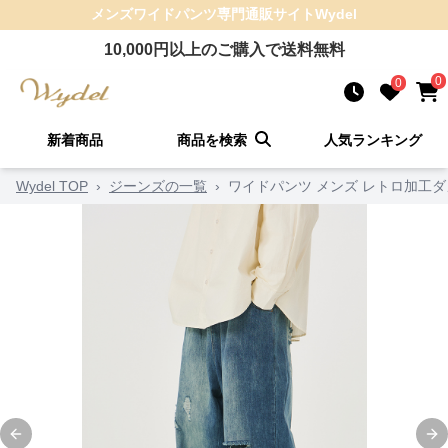
メンズワイドパンツ
専門通販サイト
Wydel
10,000
円以上のご購入で送料無料
0
0
新着商品
商品を検索
人気ランキング
Wydel TOP
›
ジーンズの一覧
›
ワイドパンツ メンズ レトロ加工
Previous slide
Ne