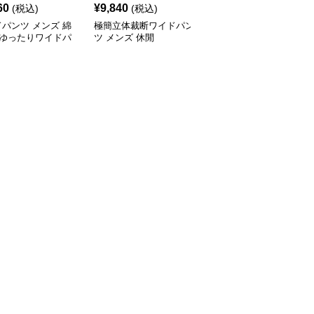
60
¥
9,840
¥
6,940
(税込)
(税込)
(税込)
パンツ メンズ 綿
極簡立体裁断ワイドパン
ワイドパンツ メンズ 綿
％ゆったりワイドパ
ツ メンズ 休閒
混ストレッチ テーパー
九分丈
ド九分丈チノパンツ