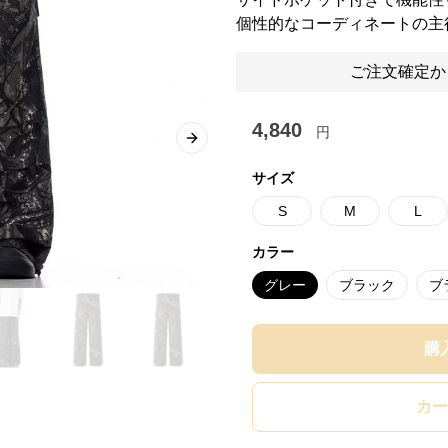
個性的なコーディネートの主
ご注文確定か
4,840
円
Next slide
サイズ
S
M
L
カラー
グレー
ブラック
ブ
購
カー