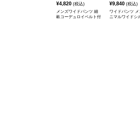
¥
4,820
¥
9,840
(税込)
(税込)
メンズワイドパンツ 細
ワイドパンツ メ
畝コーデュロイベルト付
ニマルワイドシ
きゆったりワイドチノパ
立体裁断パンツ
ンツ