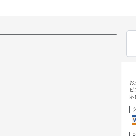
お
ビ
応
P