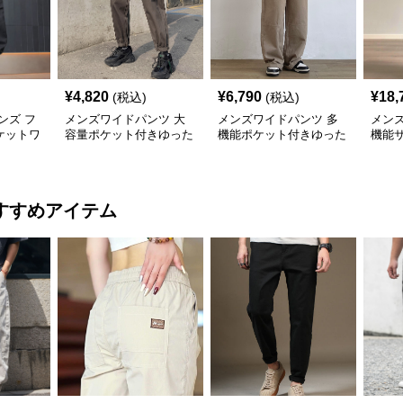
¥
4,820
¥
6,790
¥
18,
(税込)
(税込)
ンズ フ
メンズワイドパンツ 大
メンズワイドパンツ 多
メン
ケットワ
容量ポケット付きゆった
機能ポケット付きゆった
機能
ツ
りジョガーカーゴパンツ
りワイドシルエット作業
ゆっ
風長ズボン
パン
すすめアイテム