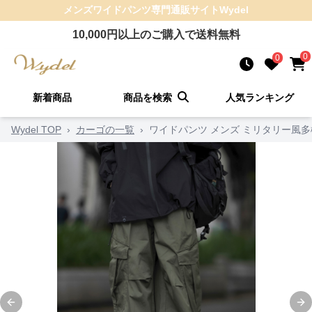
メンズワイドパンツ
専門通販サイト
Wydel
10,000
円以上のご購入で送料無料
0
0
新着商品
商品を検索
人気ランキング
Wydel TOP
›
カーゴの一覧
›
ワイドパンツ メンズ ミリタリー風
Previous slide
Ne