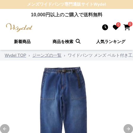
メンズワイドパンツ
専門通販サイト
Wydel
10,000
円以上のご購入で送料無料
0
0
新着商品
商品を検索
人気ランキング
Wydel TOP
›
ジーンズの一覧
›
ワイドパンツ メンズ ベルト付き
Previous slide
Ne