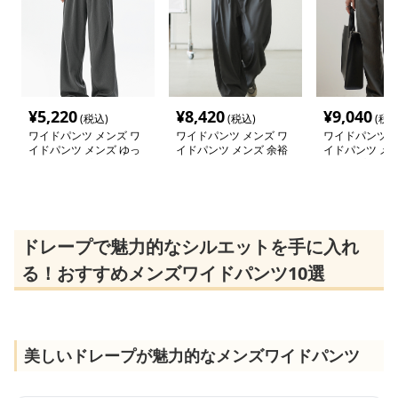
¥
5,220
¥
8,420
¥
9,040
(税込)
(税込)
(税込
ワイドパンツ メンズ ワ
ワイドパンツ メンズ ワ
ワイドパンツ メ
イドパンツ メンズ ゆっ
イドパンツ メンズ 余裕
イドパンツ メン
たりドレープ スラック
のシルエット ワイドス
ドレープ感ワイ
ス
ラックス
クス
ドレープで魅力的なシルエットを手に入れ
る！おすすめメンズワイドパンツ10選
美しいドレープが魅力的なメンズワイドパンツ