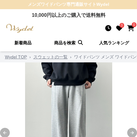
メンズワイドパンツ
専門通販サイト
Wydel
10,000
円以上のご購入で送料無料
0
0
新着商品
商品を検索
人気ランキング
Wydel TOP
›
スウェットの一覧
›
ワイドパンツ メンズ ワイドパ
Previous slide
Ne