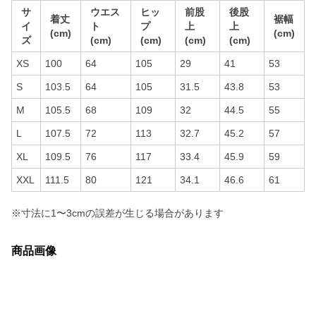
サ
ウエス
ヒッ
前股
後股
着丈
裾幅
イ
ト
プ
上
上
(cm)
(cm)
ズ
(cm)
(cm)
(cm)
(cm)
XS
100
64
105
29
41
53
S
103.5
64
105
31.5
43.8
53
M
105.5
68
109
32
44.5
55
L
107.5
72
113
32.7
45.2
57
XL
109.5
76
117
33.4
45.9
59
XXL
111.5
80
121
34.1
46.6
61
※寸法に1〜3cmの誤差が生じる場合があります
商品画像