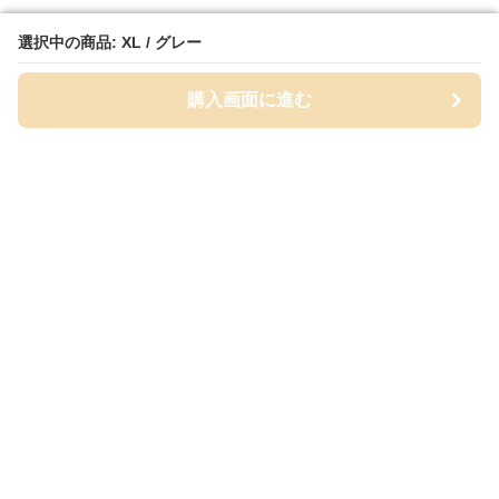
選択中の商品: XL / グレー
選択中の商品: XL / グレー
購入画面に進む
購入画面に進む
Wydel
について
利用規約