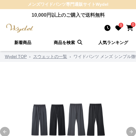
メンズワイドパンツ
専門通販サイト
Wydel
10,000
円以上のご購入で送料無料
0
0
新着商品
商品を検索
人気ランキング
Wydel TOP
›
スウェットの一覧
›
ワイドパンツ メンズ シンプル
Previous slide
Ne