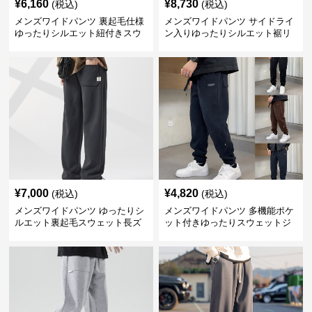
¥
6,160
¥
8,730
(税込)
(税込)
メンズワイドパンツ 裏起毛仕様
メンズワイドパンツ サイドライ
ゆったりシルエット紐付きスウ
ン入りゆったりシルエット裾リ
ェット
ブスウェットパンツ
¥
7,000
¥
4,820
(税込)
(税込)
メンズワイドパンツ ゆったりシ
メンズワイドパンツ 多機能ポケ
ルエット裏起毛スウェット長ズ
ット付きゆったりスウェットジ
ボン
ョガーパンツ