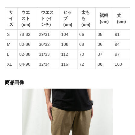
サ
ウエ
ウエス
ヒッ
太も
裾幅
丈
イ
スト
ト (イ
プ
も
(cm)
(cm)
ズ
(cm)
ンチ)
(cm)
(cm)
S
78-82
29/31
104
66
35
91
M
80-86
30/32
108
68
36
94
L
82-88
31/33
112
70
37
97
XL
84-90
32/34
116
72
38
100
商品画像