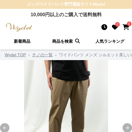
メンズワイドパンツ
専門通販サイト
Wydel
10,000
円以上のご購入で送料無料
0
0
新着商品
商品を検索
人気ランキング
Wydel TOP
›
チノの一覧
›
ワイドパンツ メンズ シルエット美し
Previous slide
Ne